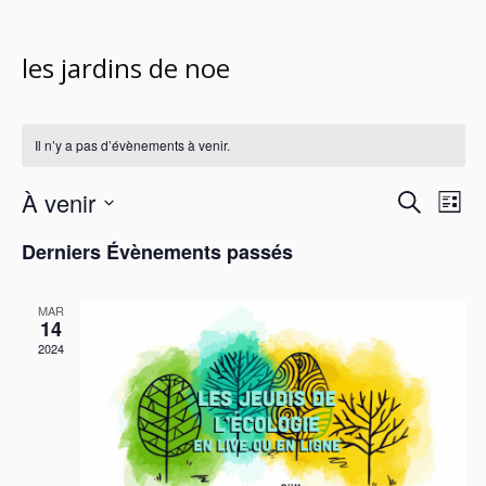
les jardins de noe
Il n’y a pas d’évènements à venir.
À venir
Recherc
Nav
RECHERCH
LISTE
de
et
Sélectionnez
vue
Derniers Évènements passés
navigati
une
Évè
date.
de
vues
MAR
14
Évèneme
2024