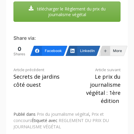
télécharger le Règlement du prix du
journalisme végétal
Share via:
0
Facebook
LinkedIn
More
Shares
Lire
Article précédent
Article suivant
Secrets de jardins
Le prix du
la
côté ouest
journalisme
suite
végétal : 1ère
édition
Publié dans
Prix du journalisme végétal
,
Prix et
concours
Étiqueté avec
REGLEMENT DU PRIX DU
JOURNALISME VÉGÉTAL