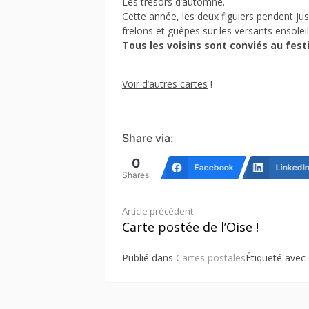
Les trésors d’automne.
Cette année, les deux figuiers pendent ju
frelons et guêpes sur les versants ensolei
Tous les voisins sont conviés au festi
Voir d’autres cartes
!
Share via:
0
Facebook
LinkedI
Shares
Lire
Article précédent
Carte postée de l’Oise !
la
suite
Publié dans
Cartes postales
Étiqueté avec