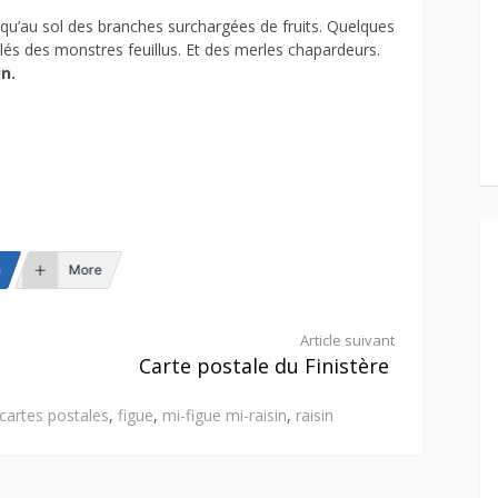
squ’au sol des branches surchargées de fruits. Quelques
llés des monstres feuillus. Et des merles chapardeurs.
n.
n
More
Article suivant
Carte postale du Finistère
cartes postales
,
figue
,
mi-figue mi-raisin
,
raisin