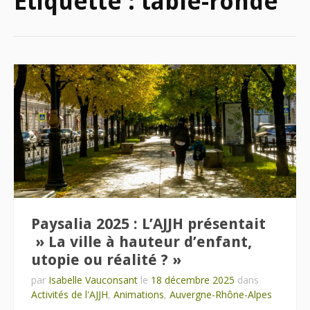
Étiquette :
table-ronde
Paysalia 2025 : L’AJJH présentait
» La ville à hauteur d’enfant,
utopie ou réalité ? »
par
Isabelle Vauconsant
le
18 décembre 2025
dans
Activités de l'AJJH
,
Animations
,
Auvergne-Rhône-Alpes