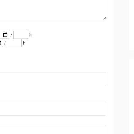
/
h
/
h