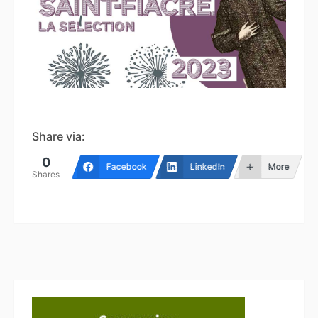
Prix Saint-Fiacre 2023 remis
début novembre
Share via:
0
Facebook
LinkedIn
More
Shares