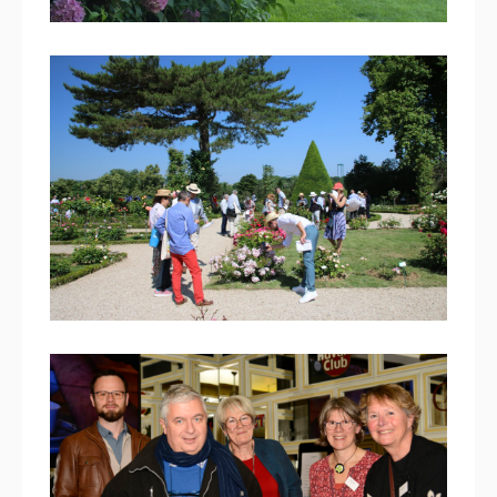
9 juillet 2025
Défilé de jeunes Miss au jardin
de Bagatelle
16 décembre 2024
Le parfum d’iris : prix AJJH de