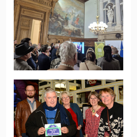
9 juillet 2025
Plafond à caisson pour
annuaire juste né
16 décembre 2024
Le parfum d’iris : prix AJJH de
la Bonne nouvelle 2024