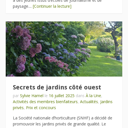
à des jeunes issus d’écoles de journalisme et de
paysage....
[Continuer la lecture]
Secrets de jardins côté ouest
par
Sylvie Hamel
le
16 juillet 2025
dans
À la Une
,
Activités des membres bienfaiteurs
,
Actualités
,
Jardins
privés
,
Prix et concours
La Société nationale d’horticulture (SNHF) a décidé de
promouvoir les jardins privés de grande qualité. Le