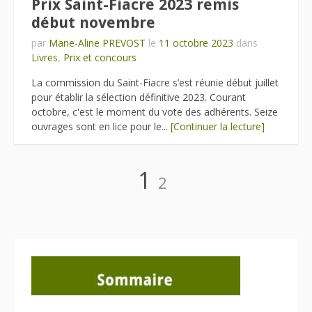
Prix Saint-Fiacre 2023 remis
début novembre
par
Marie-Aline PREVOST
le
11 octobre 2023
dans
Livres
,
Prix et concours
La commission du Saint-Fiacre s’est réunie début juillet
pour établir la sélection définitive 2023. Courant
octobre, c'est le moment du vote des adhérents. Seize
ouvrages sont en lice pour le...
[Continuer la lecture]
Pagination
Page
Page
1
2
des
publications