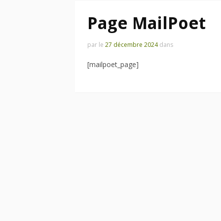
Page MailPoet
par
le
27 décembre 2024
dans
[mailpoet_page]