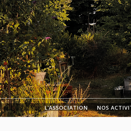
Aller
au
contenu
Association des Journa
l'Horti
L’ASSOCIATION
NOS ACTIVI