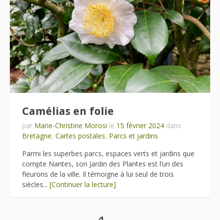
Camélias en folie
par
Marie-Christine Morosi
le
15 février 2024
dans
Bretagne
,
Cartes postales
,
Parcs et jardins
Parmi les superbes parcs, espaces verts et jardins que
compte Nantes, son Jardin des Plantes est l’un des
fleurons de la ville. Il témoigne à lui seul de trois
siècles...
[Continuer la lecture]
Pagination
Page