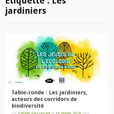
Étiquette :
Les
jardiniers
Table-ronde : Les jardiniers,
acteurs des corridors de
biodiversité
par
Isabelle Vauconsant
le
19 janvier 2024
dans