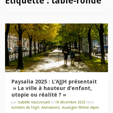
Étiquette :
table-ronde
Paysalia 2025 : L’AJJH présentait
» La ville à hauteur d’enfant,
utopie ou réalité ? »
par
Isabelle Vauconsant
le
18 décembre 2025
dans
Activités de l'AJJH
,
Animations
,
Auvergne-Rhône-Alpes