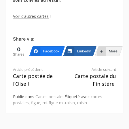
sont conviés au festin.
Voir d’autres cartes
!
Share via:
0
Facebook
LinkedIn
More
Shares
Lire
Article précédent
Article suivant
Carte postée de
Carte postale du
la
l’Oise !
Finistère
suite
Publié dans
Cartes postales
Étiqueté avec
cartes
postales
,
figue
,
mi-figue mi-raisin
,
raisin