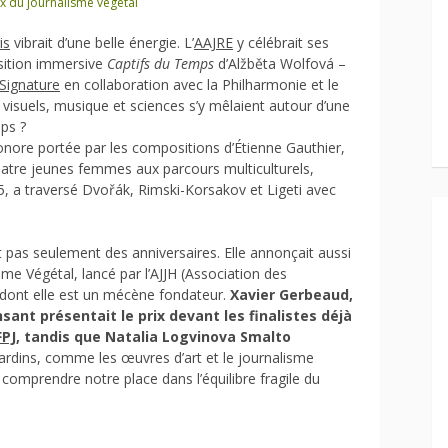
ix du journalisme végétal
is
vibrait d’une belle énergie. L’
AAJRE
y célébrait ses
sition immersive
Captifs du Temps
d’Alžběta Wolfová –
Signature
en collaboration avec la Philharmonie et le
 visuels, musique et sciences s’y mêlaient autour d’une
ps ?
onore portée par les compositions d’Étienne Gauthier,
uatre jeunes femmes aux parcours multiculturels,
25, a traversé Dvořák, Rimski-Korsakov et Ligeti avec
it pas seulement des anniversaires. Elle annonçait aussi
sme Végétal, lancé par l’AJJH (Association des
), dont elle est un mécène fondateur.
Xavier Gerbeaud,
nsant présentait le prix devant les finalistes déjà
FPJ
, tandis que Natalia Logvinova Smalto
jardins, comme les œuvres d’art et le journalisme
 comprendre notre place dans l’équilibre fragile du