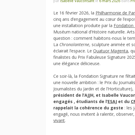
par
Isabelle Vauconsant
le
6 mars 2026
dans
Pr
Le 16 février 2026, la
Philharmonie de Par
cinq ans d’engagement au cœur de l’expo
une installation produite par la
Fondation 
Muséum national d’Histoire naturelle. Arts
question : comment habitons-nous le tem
La
Chronolanterne
, sculpture animée et s
éclairait l’espace. Le
Quatuor Magenta
, q
finalistes du Prix Fabuleuse Signature 20
une élégance délicieuse.
Ce soir-là, la Fondation Signature ne fêta
une nouvelle ambition : le Prix du Journali
Journalistes du Jardin et de l’Horticulture
président de l’AJJH, et Isabelle Vauco
engagés , étudiants de l’
ESAJ
et du
C
rappelait la cohérence du geste
: les 
engagé, nous invitent à ralentir, observer,
vivant
.