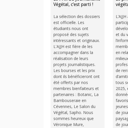
Végétal, c’est parti !
végéta
La sélection des dossiers
L’AJJH
est officielle. Les
partic
étudiants nous ont
dévelo
proposé des sujets
et du 
intéressants et originaux.
l’info
L'AJJH est fière de les
membre
accompagner dans la
en rel
réalisation de leurs
milieux
projets journalistiques.
profes
Les bourses et les prix
de renf
dont ils bénéficieront ont
d’amit
été offerts par nos
tous s
membres bienfaiteurs et
2025, e
partenaires : Botanic, La
donnée
Bambouseraie en
favoris
Cévennes, Le Salon du
jeunes
Végétal, Sapho. Nous
de jou
sommes heureux que
paysag
Véronique Mure,
de jou