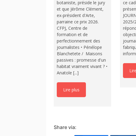
botaniste, préside le jury
ce cad
et que Jérôme Clément,
présen
ex-président d'Arte,
JOURN
parraine ce prix 2026.
2025/2
CFPJ, Centre de
répond
formation et de
object
perfectionnement des
journa
journalistes • Pénélope
fabriq
Blanchetete / Maisons
informa
passives : promesse d'un
habitat vraiment vivant ? •
Lir
Anatole [...]
Lire plus
Share via: