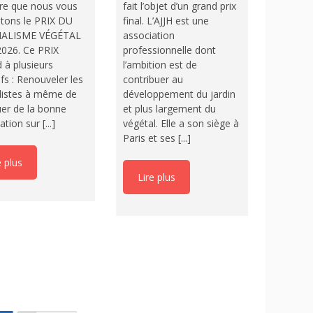
re que nous vous
fait l’objet d’un grand prix
tons le PRIX DU
final. L’AJJH est une
ALISME VÉGÉTAL
association
026. Ce PRIX
professionnelle dont
 à plusieurs
l’ambition est de
ifs : Renouveler les
contribuer au
listes à même de
développement du jardin
uer de la bonne
et plus largement du
tion sur [...]
végétal. Elle a son siège à
Paris et ses [...]
e plus
Lire plus