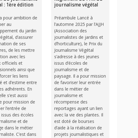
l : 1ère édition
journalisme végétal
 a pour ambition de
Préambule Lancé à
iper au
l’automne 2025 par l’AJJH
ppement du jardin
(Association des
végétal, d’assurer
journalistes de jardins et
rmation de ses
d’horticulture), le Prix du
s, de les mettre
Journalisme Végétal
ation avec les
s’adresse à des jeunes
 officiels et
issus d’écoles de
sionnels ainsi que
journalisme et de
orcer les liens
paysage. Il a pour mission
ié et d’estime entre
de favoriser leur entrée
es adhérents. En
dans le métier de
lle s’est aussi
journalisme et
 pour mission de
récompense des
er l’entrée de
reportages ayant un lien
 issus des écoles
avec la vie des plantes. Il
rnalisme et de
est doté de bourses
e dans le métier
d’aide à la réalisation de
rnaliste. C’est dans
projets journalistiques et